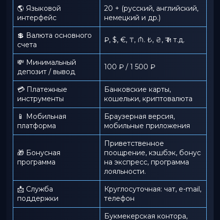
🌎 Языковой
20 + (русский, английский,
интерфейс
немецкий и др.)
💲 Валюта основного
₽, $, €, ₸, ₼. ₺, ₴, ₹ и т.д.
счета
💸 Минимальный
100 ₽ / 1 500 ₽
депозит / вывод
💳 Платежные
Банковские карты,
инструменты
кошельки, криптовалюта
📱️ Мобильная
Браузерная версия,
платформа
мобильные приложения
Приветственное
🎁 Бонусная
поощрение, кэшбэк, бонус
программа
на экспресс, программа
лояльности.
📩 Служба
Круглосуточная: чат, e-mail,
поддержки
телефон
Букмекерская контора,