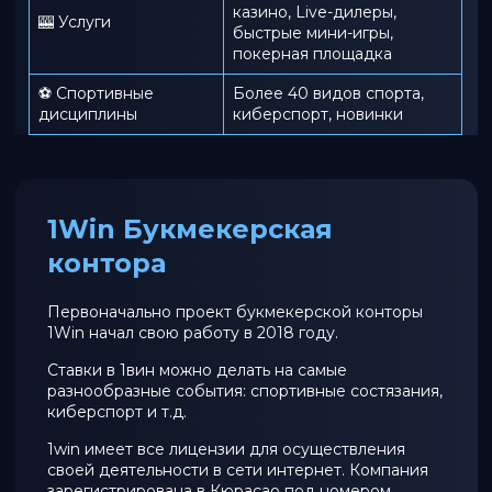
казино, Live-дилеры,
🎰 Услуги
быстрые мини-игры,
покерная площадка
⚽ Спортивные
Более 40 видов спорта,
дисциплины
киберспорт, новинки
1Win Букмекерская
контора
Первоначально проект букмекерской конторы
1Win начал свою работу в 2018 году.
Ставки в 1вин можно делать на самые
разнообразные события: спортивные состязания,
киберспорт и т.д.
1win имеет все лицензии для осуществления
своей деятельности в сети интернет. Компания
зарегистрирована в Кюрасао под номером